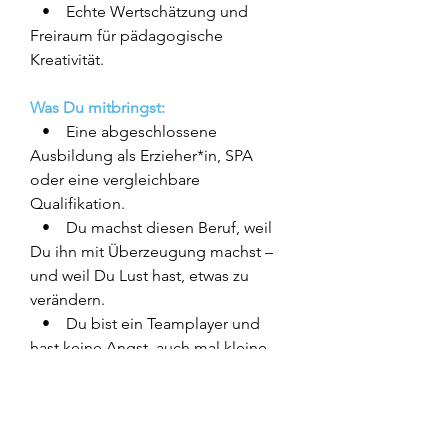
• Echte Wertschätzung und
Freiraum für pädagogische
Kreativität.
Was Du mitbringst:
• Eine abgeschlossene
Ausbildung als Erzieher*in, SPA
oder eine vergleichbare
Qualifikation.
• Du machst diesen Beruf, weil
Du ihn mit Überzeugung machst –
und weil Du Lust hast, etwas zu
verändern.
• Du bist ein Teamplayer und
hast keine Angst, auch mal kleine
Aufgaben zu übernehmen.
• Dir ist wichtig, dass der Job
Spaß macht, und Du bringst Humor
und Herz in deinen Alltag ein.